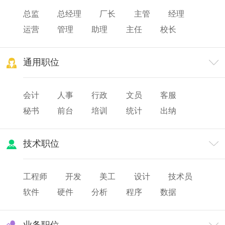
总监
总经理
厂长
主管
经理
运营
管理
助理
主任
校长
院长
园长
主设
通用职位
会计
人事
行政
文员
客服
秘书
前台
培训
统计
出纳
审计
财务
薪酬
人力资源
技术职位
工程师
开发
美工
设计
技术员
软件
硬件
分析
程序
数据
网页
研发