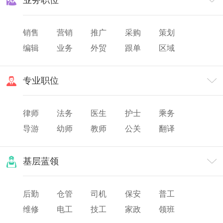
业务职位
销售
营销
推广
采购
策划
编辑
业务
外贸
跟单
区域
渠道
市场
专业职位
律师
法务
医生
护士
乘务
导游
幼师
教师
公关
翻译
美发
化妆
票务
基层蓝领
后勤
仓管
司机
保安
普工
维修
电工
技工
家政
领班